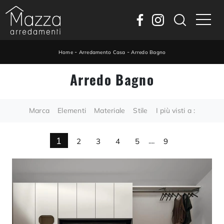
-
-
Home
Arredamento Casa
Arredo Bagno
Arredo Bagno
Marca
Elementi
Materiale
Stile
I più visti a :
1
2
3
4
5
....
9