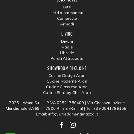
Letti
Letti a scomparsa
Camerette
Armadi
LIVING
Divani
Madie
Librerie
Pareti Attrezzate
SHOWROOM DI CUCINE
Cucine Design Aran
Cucine Moderne Aran
Cucine Classiche Aran
Cucine Shabby Chic Aran
2026 - Wood S.r.l. - P.IVA 02521780409 |
Via Circonvallazione
Meridionale 67/69 - 47900 Rimini (Rimini)
|
Tel: +39 0541786156
|
Email: info@arredamentimazza.it