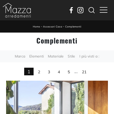
-
-
Home
Accessori Casa
Complementi
Complementi
Marca
Elementi
Materiale
Stile
I più visti a :
1
2
3
4
5
....
21