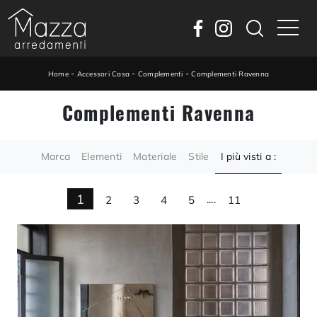
-
-
-
Home
Accessori Casa
Complementi
Complementi Ravenna
Complementi Ravenna
Marca
Elementi
Materiale
Stile
I più visti a :
1
2
3
4
5
....
11