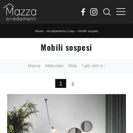
-
-
Home
Arredamento Casa
Mobili sospesi
Mobili sospesi
Marca
Materiale
Stile
I più visti a :
1
2