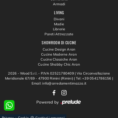
Armadi
LIVING
Divani
Madie
Librerie
Pareti Attrezzate
SHOWROOM DI CUCINE
Cucine Design Aran
Cucine Moderne Aran
Cucine Classiche Aran
Cucine Shabby Chic Aran
2026 - Wood S.r.l. - P.IVA 02521780409 |
Via Circonvallazione
Meridionale 67/69 - 47900 Rimini (Rimini)
|
Tel: +39 0541786156
|
Email: info@arredamentimazza.it
Powered by
-
Privacy
Cookie
Gestisci i consensi