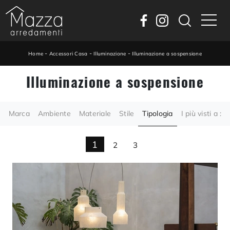
-
-
-
Home
Accessori Casa
Illuminazione
Illuminazione a sospensione
Illuminazione a sospensione
Marca
Ambiente
Materiale
Stile
Tipologia
I più visti a :
1
2
3