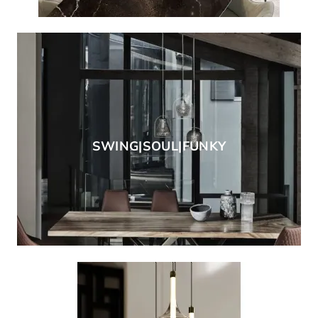
SWING|SOUL|FUNKY