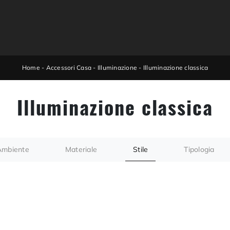
Home
-
Accessori Casa
-
Illuminazione
-
Illuminazione classica
Illuminazione classica
Ambiente
Materiale
Stile
Tipologia