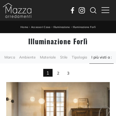
-
-
-
Home
Accessori Casa
Illuminazione
Illuminazione Forlì
Illuminazione Forlì
Marca
Ambiente
Materiale
Stile
Tipologia
I più visti a :
1
2
3