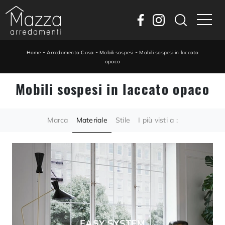
-
-
-
Home
Arredamento Casa
Mobili sospesi
Mobili sospesi in laccato
opaco
Mobili sospesi in laccato opaco
Marca
Materiale
Stile
I più visti a :
EASY SYSTEM