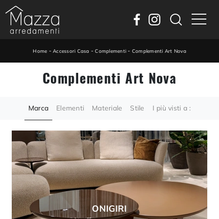
-
-
-
Home
Accessori Casa
Complementi
Complementi Art Nova
Complementi Art Nova
Marca
Elementi
Materiale
Stile
I più visti a :
ONIGIRI