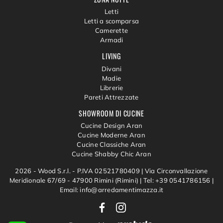
Letti
Letti a scomparsa
Camerette
Armadi
LIVING
Divani
Madie
Librerie
Pareti Attrezzate
SHOWROOM DI CUCINE
Cucine Design Aran
Cucine Moderne Aran
Cucine Classiche Aran
Cucine Shabby Chic Aran
2026 - Wood S.r.l. - P.IVA 02521780409 |
Via Circonvallazione
Meridionale 67/69 - 47900 Rimini (Rimini)
|
Tel: +39 0541786156
|
Email: info@arredamentimazza.it