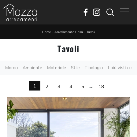
-
-
Home
Arredamento Casa
Tavoli
Tavoli
Marca
Ambiente
Materiale
Stile
Tipologia
I più visti a :
1
2
3
4
5
....
18