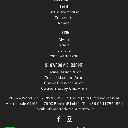
Letti
Letti a scomparsa
Camerette
Armadi
LIVING
Divani
Madie
Librerie
Pareti Attrezzate
SHOWROOM DI CUCINE
Cucine Design Aran
Cucine Moderne Aran
Cucine Classiche Aran
Cucine Shabby Chic Aran
2026 - Wood S.r.l. - P.IVA 02521780409 |
Via Circonvallazione
Meridionale 67/69 - 47900 Rimini (Rimini)
|
Tel: +39 0541786156
|
Email: info@arredamentimazza.it