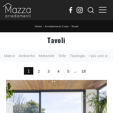
-
-
Home
Arredamento Casa
Tavoli
Tavoli
Marca
Ambiente
Materiale
Stile
Tipologia
I più visti a :
1
2
3
4
5
....
18