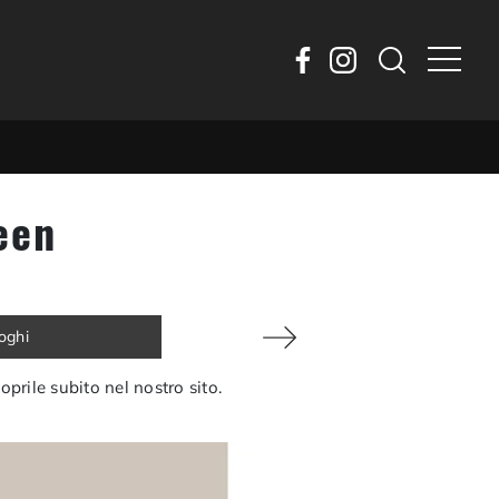
een
loghi
coprile subito nel nostro sito.