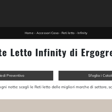
Home
-
Accessori Casa
-
Reti letto
-
Infinity
te Letto Infinity di Ergogr
iedi Preventivo
Sfoglia i Cata
gni notte: scegli le Reti letto delle migliori marche di settore, s