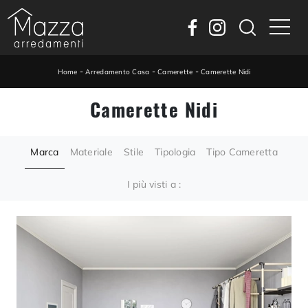
-
-
-
Home
Arredamento Casa
Camerette
Camerette Nidi
Camerette Nidi
Marca
Materiale
Stile
Tipologia
Tipo Cameretta
I più visti a :