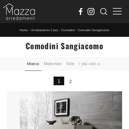
-
-
-
Home
Arredamento Casa
Comodini
Comodini Sangiacomo
Comodini Sangiacomo
Marca
Materiale
Stile
I più visti a :
1
2