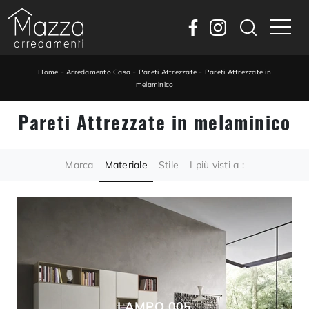
-
-
-
Home
Arredamento Casa
Pareti Attrezzate
Pareti Attrezzate in
melaminico
Pareti Attrezzate in melaminico
Marca
Materiale
Stile
I più visti a :
LAMPO 005