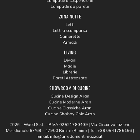
Lampade a sospensione
Lampade da parete
ZONA NOTTE
Letti
Letti a scomparsa
Camerette
Armadi
LIVING
Divani
Madie
Librerie
Pareti Attrezzate
SHOWROOM DI CUCINE
Cucine Design Aran
Cucine Moderne Aran
Cucine Classiche Aran
Cucine Shabby Chic Aran
2026 - Wood S.r.l. - P.IVA 02521780409 |
Via Circonvallazione
Meridionale 67/69 - 47900 Rimini (Rimini)
|
Tel: +39 0541786156
|
Email: info@arredamentimazza.it