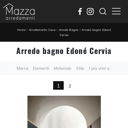
-
-
-
Home
Arredamento Casa
Arredo Bagno
Arredo bagno Edoné
Cervia
Arredo bagno Edoné Cervia
Marca
Elementi
Materiale
Stile
I più visti a :
1
2