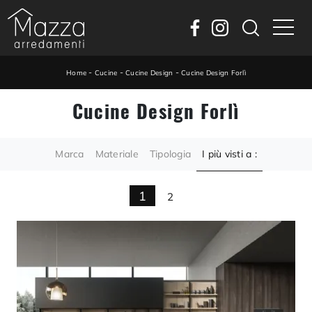
-
-
-
Home
Cucine
Cucine Design
Cucine Design Forlì
Cucine Design Forlì
Marca
Materiale
Tipologia
I più visti a :
1
2