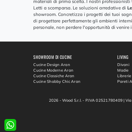
materiali di prima scelta. I nostri professionist
Letti a scomparsa. Le soluzioni arredative di
Le
showroom. Concretizza i progetti dei tuoi sogni
di progettare perfettamente gli ambienti intern
personale, non perdere l'opportunità di venire 
SHOWROOM DI CUCINE
LIVING
Cucine Design Aran
Divani
Cucine Moderne Aran
Madie
Cucine Classiche Aran
Librerie
Cucine Shabby Chic Aran
Pareti 
2026 - Wood S.r.l. - P.IVA 02521780409 |
Via