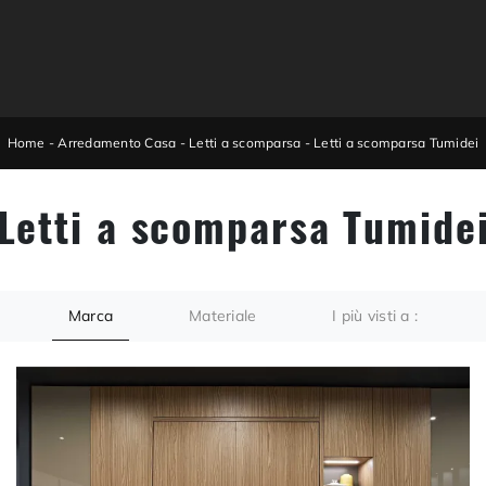
Home
-
Arredamento Casa
-
Letti a scomparsa
-
Letti a scomparsa Tumidei
Letti a scomparsa Tumide
Marca
Materiale
I più visti a :