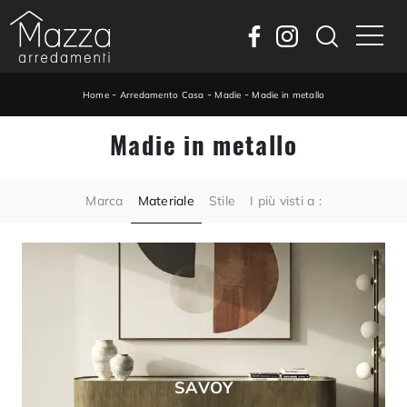
-
-
-
Home
Arredamento Casa
Madie
Madie in metallo
Madie in metallo
Marca
Materiale
Stile
I più visti a :
SAVOY