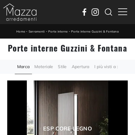
-
-
-
Home
Serramenti
Porte interne
Porte interne Guzzini & Fontana
Porte interne Guzzini & Fontana
Marca
Materiale
Stile
Apertura
I più visti a :
ESP CORE LEGNO