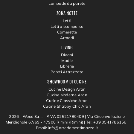
Lampade da parete
ZONA NOTTE
Letti
Letti a scomparsa
Camerette
Armadi
LIVING
Divani
Madie
Librerie
Pareti Attrezzate
SHOWROOM DI CUCINE
Cucine Design Aran
Cucine Moderne Aran
Cucine Classiche Aran
Cucine Shabby Chic Aran
2026 - Wood S.r.l. - P.IVA 02521780409 |
Via Circonvallazione
Meridionale 67/69 - 47900 Rimini (Rimini)
|
Tel: +39 0541786156
|
Email: info@arredamentimazza.it