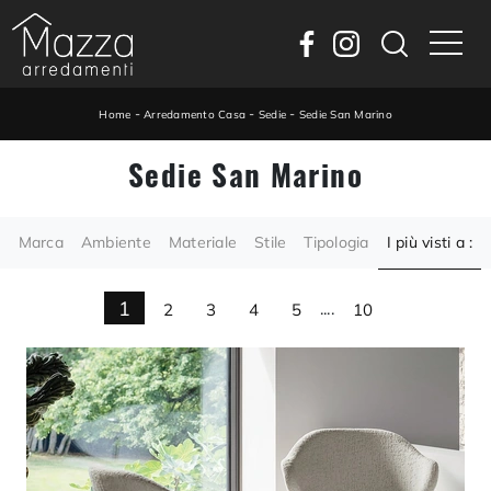
-
-
-
Home
Arredamento Casa
Sedie
Sedie San Marino
Sedie San Marino
Marca
Ambiente
Materiale
Stile
Tipologia
I più visti a :
1
2
3
4
5
....
10