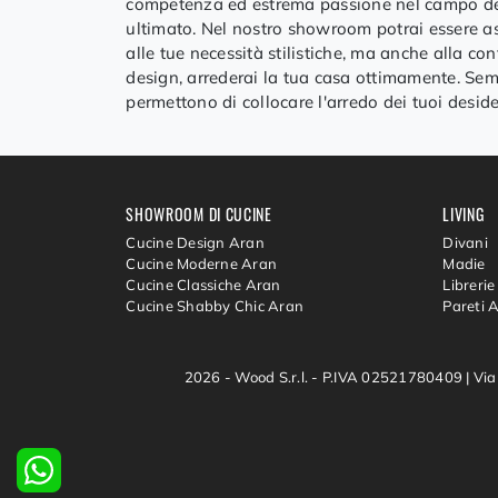
competenza ed estrema passione nel campo dei 
ultimato. Nel nostro showroom potrai essere as
alle tue necessità stilistiche, ma anche alla c
design, arrederai la tua casa ottimamente. Semp
permettono di collocare l'arredo dei tuoi deside
SHOWROOM DI CUCINE
LIVING
Cucine Design Aran
Divani
Cucine Moderne Aran
Madie
Cucine Classiche Aran
Librerie
Cucine Shabby Chic Aran
Pareti 
2026 - Wood S.r.l. - P.IVA 02521780409 |
Via