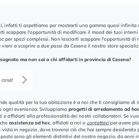
ti, infatti ti aspettiamo per mostrarti una gamma quasi infinita 
rti scappare l'opportunità di modificare il mood dei tuoi interni
c per spazi complessi. Non lasciarti scappare l'opportunità di m
 vieni a scoprire a due passi da Cesena il nostro store speciali
sognato ma non sai a chi affidarti in provincia di Cesena?
a casa!
nde qualità per la tua abitazione è a noi che ti consigliamo di ri
 su ogni evenienza. Sviluppiamo
progetti di arredamento ad ho
i e affidarti alla professionalità dei nostri collaboratori. Se vu
anche
assistenza ad hoc
, affidati a noi o
contattaci
per avere più
 vista in negozio, dove troverai ciò che hai sempre desiderato p
poste sono gli elementi distintivi del nostro negozio, da anni ri