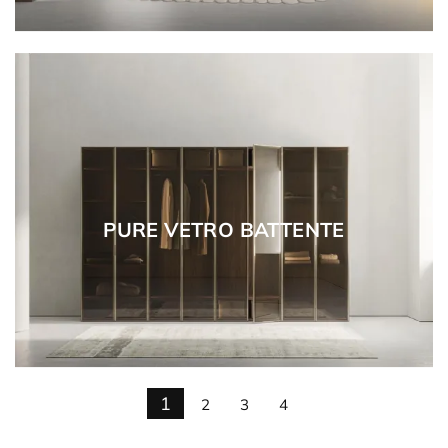
PURE VETRO BATTENTE
1
2
3
4