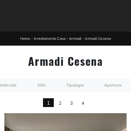
Home
-
Arredamento Casa
-
Armadi
-
Armadi Cesena
Armadi Cesena
Materiale
Stile
Tipologia
Apertura
1
2
3
4