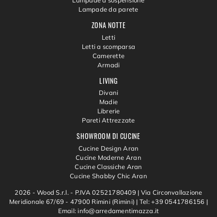
Lampade a sospensione
Lampade da parete
ZONA NOTTE
Letti
Letti a scomparsa
Camerette
Armadi
LIVING
Divani
Madie
Librerie
Pareti Attrezzate
SHOWROOM DI CUCINE
Cucine Design Aran
Cucine Moderne Aran
Cucine Classiche Aran
Cucine Shabby Chic Aran
2026 - Wood S.r.l. - P.IVA 02521780409 |
Via Circonvallazione
Meridionale 67/69 - 47900 Rimini (Rimini)
|
Tel: +39 0541786156
|
Email: info@arredamentimazza.it