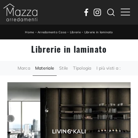
-
-
-
Home
Arredamento Casa
Librerie
Librerie in laminato
Librerie in laminato
Marca
Materiale
Stile
Tipologia
I più visti a :
LIVING KALI