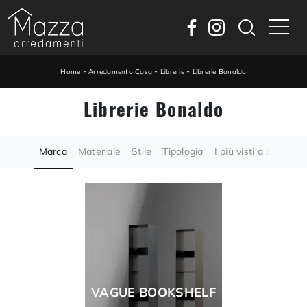
-
-
-
Home
Arredamento Casa
Librerie
Librerie Bonaldo
Librerie Bonaldo
Marca
Materiale
Stile
Tipologia
I più visti a :
VAGUE BOOKSHELF