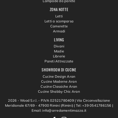
Lampade da parete
ZONA NOTTE
Letti
Letti a scomparsa
Camerette
Armadi
LIVING
Divani
Madie
Librerie
Pareti Attrezzate
SHOWROOM DI CUCINE
Cucine Design Aran
Cucine Moderne Aran
Cucine Classiche Aran
Cucine Shabby Chic Aran
2026 - Wood S.r.l. - P.IVA 02521780409 |
Via Circonvallazione
Meridionale 67/69 - 47900 Rimini (Rimini)
|
Tel: +39 0541786156
|
Email: info@arredamentimazza.it