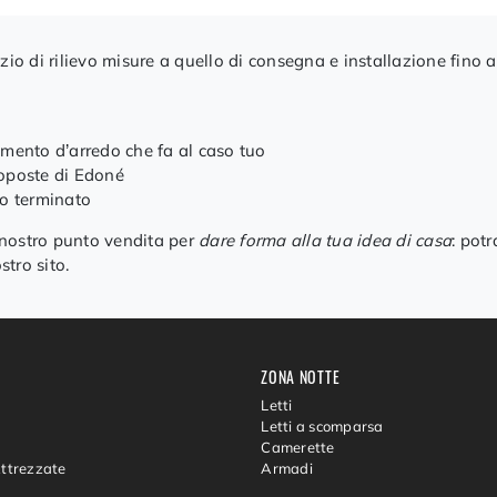
io di rilievo misure a quello di consegna e installazione fino al
emento d’arredo che fa al caso tuo
roposte di Edoné
to terminato
l nostro punto vendita per
dare forma alla tua idea di casa
: potr
stro sito.
ZONA NOTTE
Letti
Letti a scomparsa
Camerette
Attrezzate
Armadi