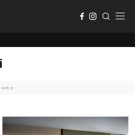
i
 visti a :