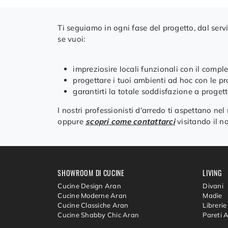
Ti seguiamo in ogni fase del progetto, dal serviz
se vuoi:
impreziosire locali funzionali con il compl
progettare i tuoi ambienti ad hoc con le p
garantirti la totale soddisfazione a proget
I nostri professionisti d'arredo ti aspettano ne
oppure
scopri come contattarci
visitando il no
SHOWROOM DI CUCINE
LIVING
Cucine Design Aran
Divani
Cucine Moderne Aran
Madie
Cucine Classiche Aran
Librerie
Cucine Shabby Chic Aran
Pareti 