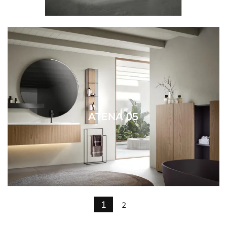
ATENA 05
1
2