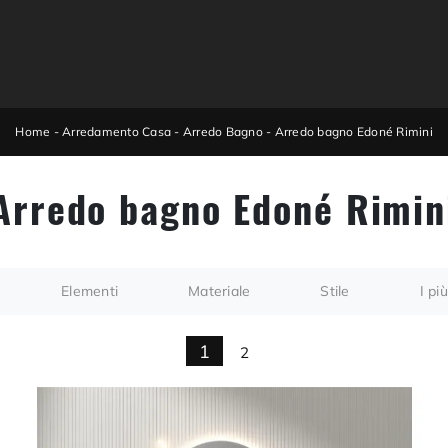
Home
-
Arredamento Casa
-
Arredo Bagno
-
Arredo bagno Edoné Rimini
Arredo bagno Edoné Rimin
Elementi
Materiale
Stile
I più
1
2