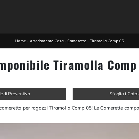
Home
-
Arredamento Casa
-
Camerette
-
Tiramolla Comp 05
mponibile Tiramolla Comp 
iedi Preventivo
Sfoglia i Cata
la cameretta per ragazzi Tiramolla Comp 05! Le Camerette compon