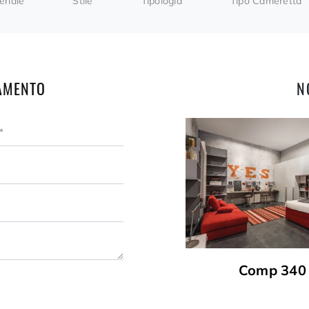
eriale
Stile
Tipologia
Tipo Cameretta
AMENTO
N
Comp 340