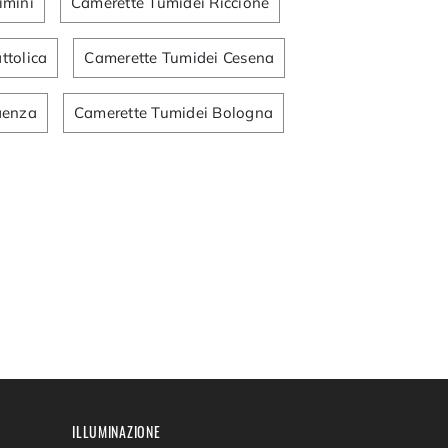
imini
Camerette Tumidei Riccione
ttolica
Camerette Tumidei Cesena
aenza
Camerette Tumidei Bologna
ILLUMINAZIONE