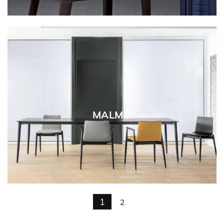
MALMÖ
1
2