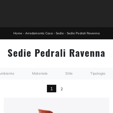
Home
-
Arredamento Casa
-
Sedie
-
Sedie Pedrali Ravenna
Sedie Pedrali Ravenna
Ambiente
Materiale
Stile
Tipologia
1
2