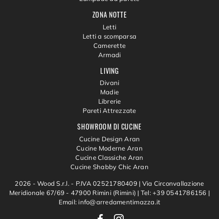
ZONA NOTTE
Letti
Letti a scomparsa
Camerette
Armadi
LIVING
Divani
Madie
Librerie
Pareti Attrezzate
SHOWROOM DI CUCINE
Cucine Design Aran
Cucine Moderne Aran
Cucine Classiche Aran
Cucine Shabby Chic Aran
2026 - Wood S.r.l. - P.IVA 02521780409 |
Via Circonvallazione
Meridionale 67/69 - 47900 Rimini (Rimini)
|
Tel: +39 0541786156
|
Email: info@arredamentimazza.it