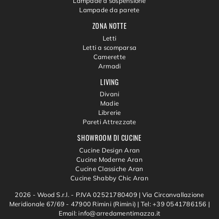
Lampade a sospensione
Lampade da parete
ZONA NOTTE
Letti
Letti a scomparsa
Camerette
Armadi
LIVING
Divani
Madie
Librerie
Pareti Attrezzate
SHOWROOM DI CUCINE
Cucine Design Aran
Cucine Moderne Aran
Cucine Classiche Aran
Cucine Shabby Chic Aran
2026 - Wood S.r.l. - P.IVA 02521780409 |
Via Circonvallazione
Meridionale 67/69 - 47900 Rimini (Rimini)
|
Tel: +39 0541786156
|
Email: info@arredamentimazza.it