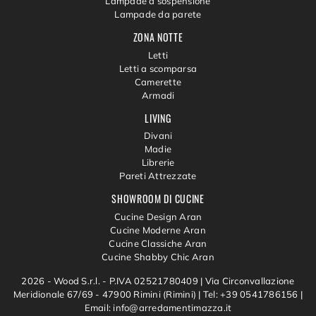
Lampade a sospensione
Lampade da parete
ZONA NOTTE
Letti
Letti a scomparsa
Camerette
Armadi
LIVING
Divani
Madie
Librerie
Pareti Attrezzate
SHOWROOM DI CUCINE
Cucine Design Aran
Cucine Moderne Aran
Cucine Classiche Aran
Cucine Shabby Chic Aran
2026 - Wood S.r.l. - P.IVA 02521780409 |
Via Circonvallazione
Meridionale 67/69 - 47900 Rimini (Rimini)
|
Tel: +39 0541786156
|
Email: info@arredamentimazza.it