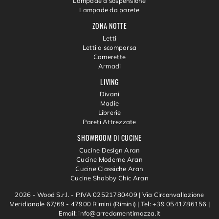
Lampade a sospensione
Lampade da parete
ZONA NOTTE
Letti
Letti a scomparsa
Camerette
Armadi
LIVING
Divani
Madie
Librerie
Pareti Attrezzate
SHOWROOM DI CUCINE
Cucine Design Aran
Cucine Moderne Aran
Cucine Classiche Aran
Cucine Shabby Chic Aran
2026 - Wood S.r.l. - P.IVA 02521780409 |
Via Circonvallazione
Meridionale 67/69 - 47900 Rimini (Rimini)
|
Tel: +39 0541786156
|
Email: info@arredamentimazza.it