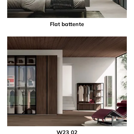
Flat battente
W23 02