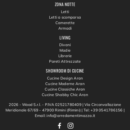
ZONA NOTTE
Letti
Letti a scomparsa
Camerette
Armadi
LIVING
Divani
Madie
Librerie
Pareti Attrezzate
SHOWROOM DI CUCINE
Cucine Design Aran
Cucine Moderne Aran
Cucine Classiche Aran
Cucine Shabby Chic Aran
2026 - Wood S.r.l. - P.IVA 02521780409 |
Via Circonvallazione
Meridionale 67/69 - 47900 Rimini (Rimini)
|
Tel: +39 0541786156
|
Email: info@arredamentimazza.it