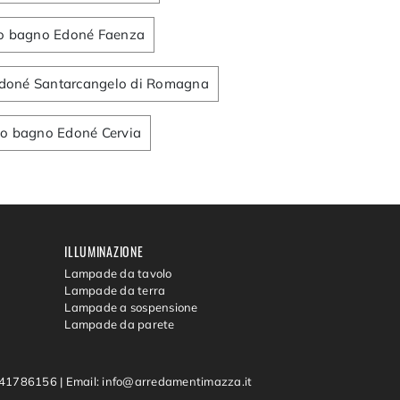
o bagno Edoné Faenza
doné Santarcangelo di Romagna
do bagno Edoné Cervia
ILLUMINAZIONE
Lampade da tavolo
Lampade da terra
Lampade a sospensione
Lampade da parete
0541786156
|
Email: info@arredamentimazza.it