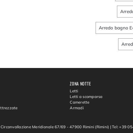
Arred
Arredo bagno E
Arre
ZONA NOTTE
Letti
Letti a scomparsa
Camerette
Attrezzate
Armadi
 Circonvallazione Meridionale 67/69 - 47900 Rimini (Rimini)
|
Tel: +39 