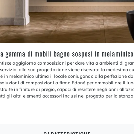
ca gamma di mobili bagno sospesi in melaminico,
tisce oggigiorno composizioni per dare vita a ambienti di gra
ervizio: alla sua progettazione viene riservata la medesima cura
in melaminico ultima il locale coniugando alla perfezione dot
oluzioni di composizioni a firma Edoné per ammobiliare il luog
ite in finiture di pregio, capaci di resistere negli anni all'az
ti gli altri elementi accessori inclusi nel progetto per la stanz