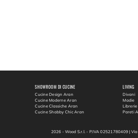
SHOWROOM DI CUCINE
LIVING
Cucine Design Aran
Divani
Cucine Moderne Aran
Madie
Cucine Classiche Aran
Librerie
Cucine Shabby Chic Aran
Pareti 
2026 - Wood S.r.l. - P.IVA 02521780409 |
Via