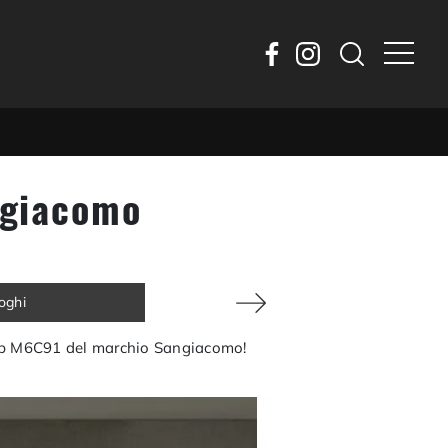
ngiacomo
loghi
omp M6C91 del marchio Sangiacomo!