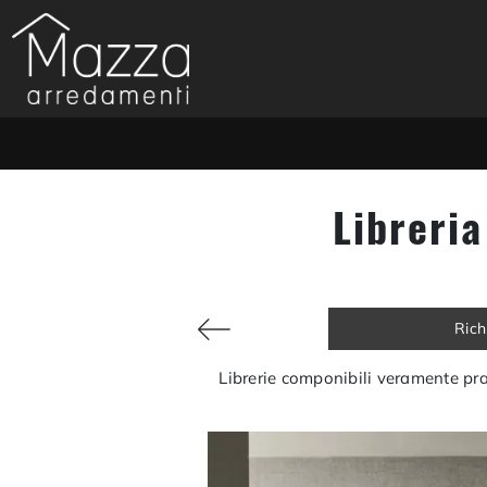
Libreri
Rich
Librerie componibili veramente p