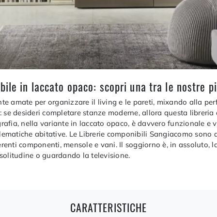
ile in laccato opaco: scopri una tra le nostre p
 amate per organizzare il living e le pareti, mixando alla perfe
to: se desideri completare stanze moderne, allora questa libreria
rafia, nella variante in laccato opaco, è davvero funzionale e v
lematiche abitative. Le Librerie componibili Sangiacomo sono disp
erenti componenti, mensole e vani. Il soggiorno è, in assoluto, l
solitudine o guardando la televisione.
CARATTERISTICHE