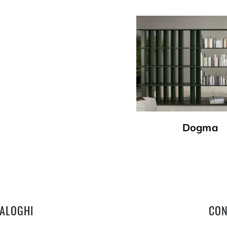
Dogma
TALOGHI
CON