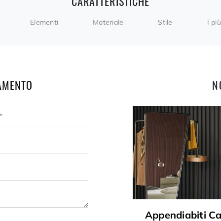
CARATTERISTICHE
Elementi
Materiale
Stile
I più
AMENTO
N
Appendiabiti Ca