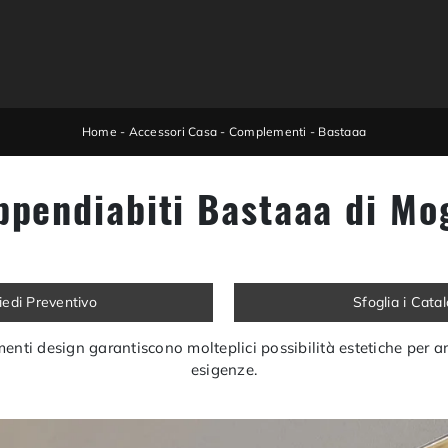
Home
-
Accessori Casa
-
Complementi
-
Bastaaa
ppendiabiti Bastaaa di Mo
iedi Preventivo
Sfoglia i Cata
enti design garantiscono molteplici possibilità estetiche per 
esigenze.