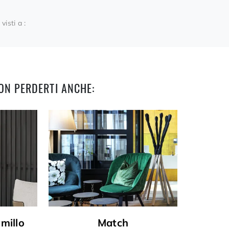
 visti a :
ON PERDERTI ANCHE:
millo
Match