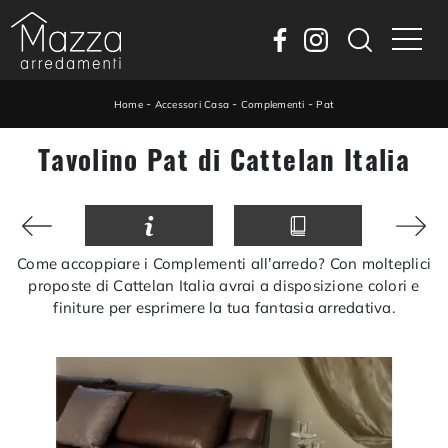
-
-
-
Home
Accessori Casa
Complementi
Pat
Tavolino Pat di Cattelan Italia
Come accoppiare i Complementi all’arredo? Con molteplici
proposte di Cattelan Italia avrai a disposizione colori e
finiture per esprimere la tua fantasia arredativa.