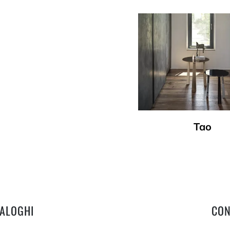
Tao
TALOGHI
CON