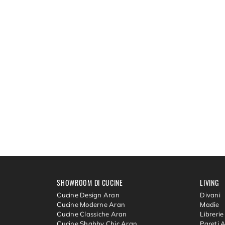
SHOWROOM DI CUCINE
LIVING
Cucine Design Aran
Divani
Cucine Moderne Aran
Madie
Cucine Classiche Aran
Librerie
Cucine Shabby Chic Aran
Pareti 