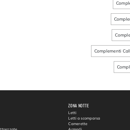
Comple
Complem
Comple
Complementi Cal
Comple
ZONA NOTTE
Letti
Letti a scomparsa
Camerette
Attrezzate
Armadi