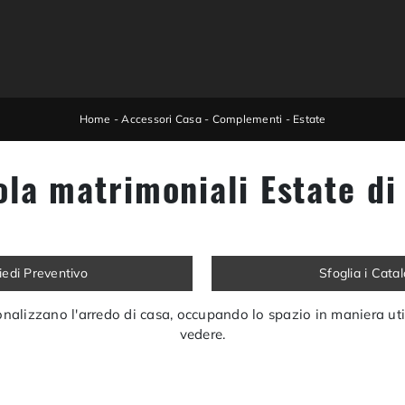
Home
-
Accessori Casa
-
Complementi
-
Estate
ola matrimoniali Estate di 
iedi Preventivo
Sfoglia i Cata
nalizzano l'arredo di casa, occupando lo spazio in maniera uti
vedere.