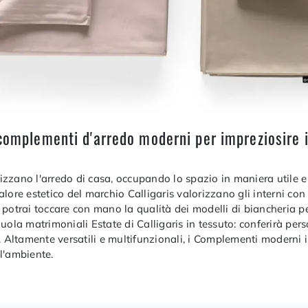
complementi d'arredo moderni per impreziosire i t
zzano l'arredo di casa, occupando lo spazio in maniera utile e
ore estetico del marchio Calligaris valorizzano gli interni con i
potrai toccare con mano la qualità dei modelli di biancheria pe
uola matrimoniali Estate di Calligaris in tessuto: conferirà pe
. Altamente versatili e multifunzionali, i Complementi moderni i
ll'ambiente.