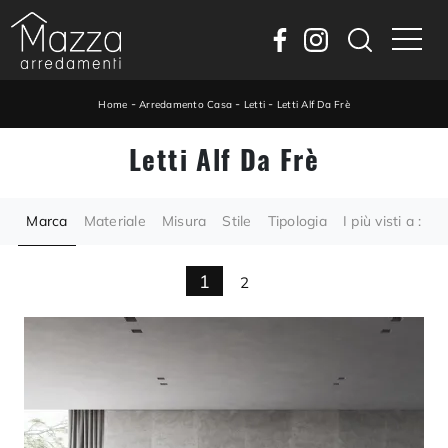
-
-
-
Home
Arredamento Casa
Letti
Letti Alf Da Frè
Letti Alf Da Frè
Marca
Materiale
Misura
Stile
Tipologia
I più visti a :
1
2