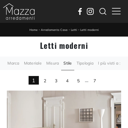
-
-
-
Home
Arredamento Casa
Letti
Letti moderni
Letti moderni
Marca
Materiale
Misura
Stile
Tipologia
I più visti a :
1
2
3
4
5
....
7