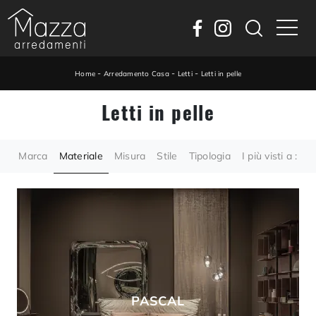
-
-
-
Home
Arredamento Casa
Letti
Letti in pelle
Letti in pelle
Marca
Materiale
Misura
Stile
Tipologia
I più visti a :
PASCAL