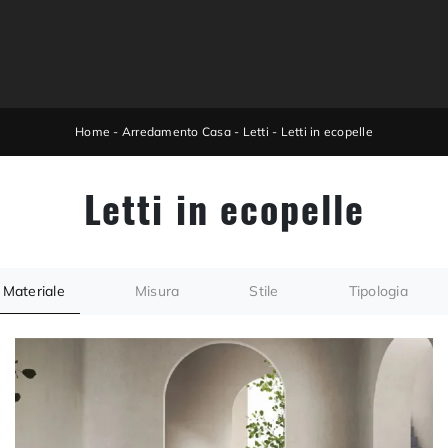
Home
-
Arredamento Casa
-
Letti
-
Letti in ecopelle
Letti in ecopelle
Materiale
Misura
Stile
Tipologia