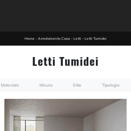
Home
-
Arredamento Casa
-
Letti
-
Letti Tumidei
Letti Tumidei
Materiale
Misura
Stile
Tipologia