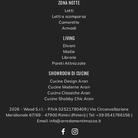
ZONA NOTTE
Letti
Letti a scomparsa
Camerette
Armadi
LIVING
Divani
Madie
Librerie
Pareti Attrezzate
SHOWROOM DI CUCINE
Cucine Design Aran
Cucine Moderne Aran
Cucine Classiche Aran
Cucine Shabby Chic Aran
2026 - Wood S.r.l. - P.IVA 02521780409 |
Via Circonvallazione
Meridionale 67/69 - 47900 Rimini (Rimini)
|
Tel: +39 0541786156
|
Email: info@arredamentimazza.it