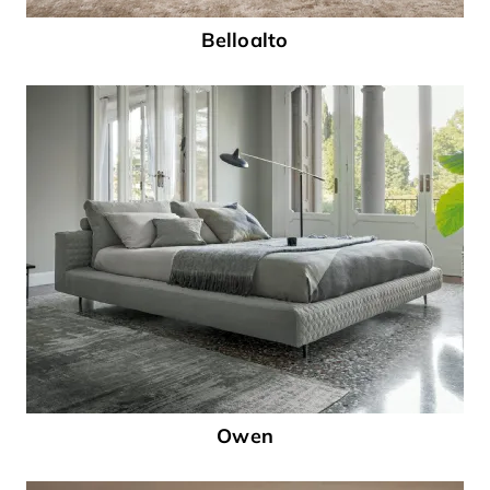
Belloalto
Owen