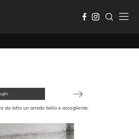
loghi
ra da letto un arredo bello e accogliente.