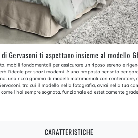
e di Gervasoni ti aspettano insieme al modello G
etto, mobili fondamentali per assicurare un riposo sereno e rige
rerà l'ideale per spazi moderni, è una proposta pensata per gara
o: una ricca gamma di modelli matrimoniali con contenitore, anc
Gervasoni, tra cui il modello nella fotografia, avrai nella tua c
rio come l'hai sempre sognata, funzionale ed esteticamente gr
CARATTERISTICHE